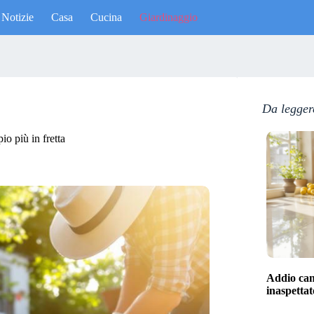
Notizie
Casa
Cucina
Giardinaggio
Da legger
io più in fretta
Addio cand
inaspettat