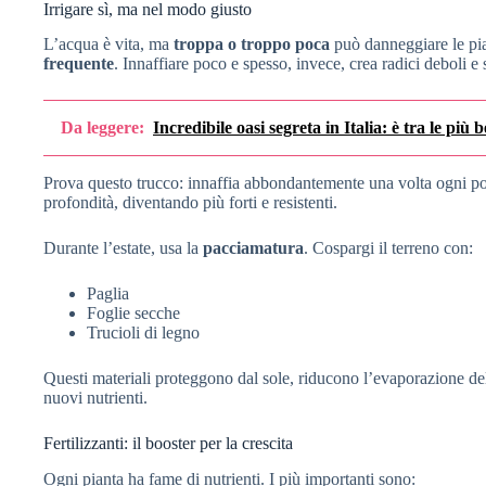
Irrigare sì, ma nel modo giusto
L’acqua è vita, ma
troppa o troppo poca
può danneggiare le pia
frequente
. Innaffiare poco e spesso, invece, crea radici deboli e s
Da leggere:
Incredibile oasi segreta in Italia: è tra le più
Prova questo trucco: innaffia abbondantemente una volta ogni po
profondità, diventando più forti e resistenti.
Durante l’estate, usa la
pacciamatura
. Cospargi il terreno con:
Paglia
Foglie secche
Trucioli di legno
Questi materiali proteggono dal sole, riducono l’evaporazione del
nuovi nutrienti.
Fertilizzanti: il booster per la crescita
Ogni pianta ha fame di nutrienti. I più importanti sono: