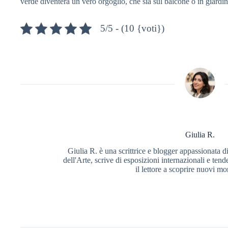
verde diventerà un vero orgoglio, che sia sul balcone o in giardin
5/5 - (10 {voti})
Giulia R.
Giulia R. è una scrittrice e blogger appassionata di
dell'Arte, scrive di esposizioni internazionali e ten
il lettore a scoprire nuovi mo