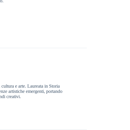
o.
 cultura e arte. Laureata in Storia
denze artistiche emergenti, portando
ndi creativi.