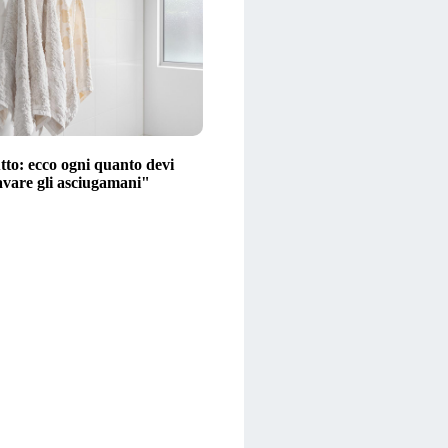
tto: ecco ogni quanto devi
avare gli asciugamani"