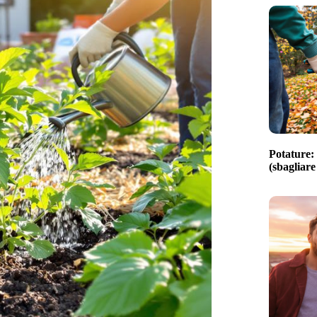
Potature: 
(sbagliare