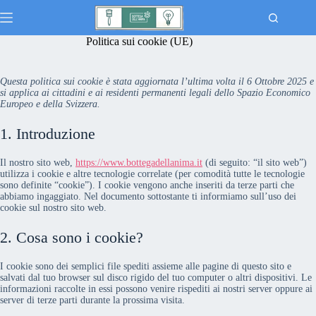
Salta
al
contenuto
Politica sui cookie (UE)
Notizie
Nessun
risultato
Casa
Questa politica sui cookie è stata aggiornata l’ultima volta il 6 Ottobre 2025 e
si applica ai cittadini e ai residenti permanenti legali dello Spazio Economico
Cucina
Europeo e della Svizzera.
Giardinaggio
1. Introduzione
Il nostro sito web,
https://www.bottegadellanima.it
(di seguito: “il sito web”)
utilizza i cookie e altre tecnologie correlate (per comodità tutte le tecnologie
sono definite “cookie”). I cookie vengono anche inseriti da terze parti che
abbiamo ingaggiato. Nel documento sottostante ti informiamo sull’uso dei
cookie sul nostro sito web.
2. Cosa sono i cookie?
I cookie sono dei semplici file spediti assieme alle pagine di questo sito e
salvati dal tuo browser sul disco rigido del tuo computer o altri dispositivi. Le
informazioni raccolte in essi possono venire rispediti ai nostri server oppure ai
server di terze parti durante la prossima visita.