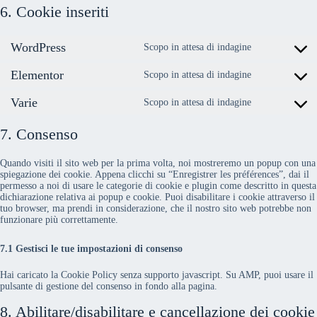
6. Cookie inseriti
WordPress
Scopo in attesa di indagine
Consent
to
Elementor
service
Scopo in attesa di indagine
Consent
wordpress
to
Varie
service
Scopo in attesa di indagine
Consent
elementor
to
service
7. Consenso
varie
Quando visiti il sito web per la prima volta, noi mostreremo un popup con una
spiegazione dei cookie. Appena clicchi su “Enregistrer les préférences”, dai il
permesso a noi di usare le categorie di cookie e plugin come descritto in questa
dichiarazione relativa ai popup e cookie. Puoi disabilitare i cookie attraverso il
tuo browser, ma prendi in considerazione, che il nostro sito web potrebbe non
funzionare più correttamente.
7.1 Gestisci le tue impostazioni di consenso
Hai caricato la Cookie Policy senza supporto javascript. Su AMP, puoi usare il
pulsante di gestione del consenso in fondo alla pagina.
8. Abilitare/disabilitare e cancellazione dei cookie