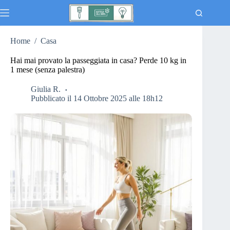
Salta
al
contenuto
Home
/
Casa
Notizie
Nessun
risultato
Casa
Hai mai provato la passeggiata in casa? Perde 10 kg in
1 mese (senza palestra)
Cucina
Giardinaggio
Giulia R.
Pubblicato il 14 Ottobre 2025 alle 18h12