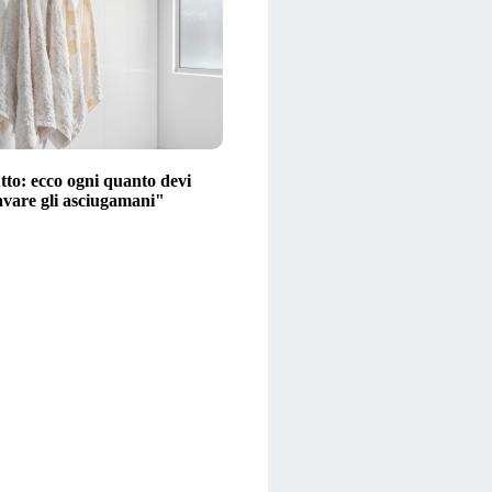
tto: ecco ogni quanto devi
avare gli asciugamani"