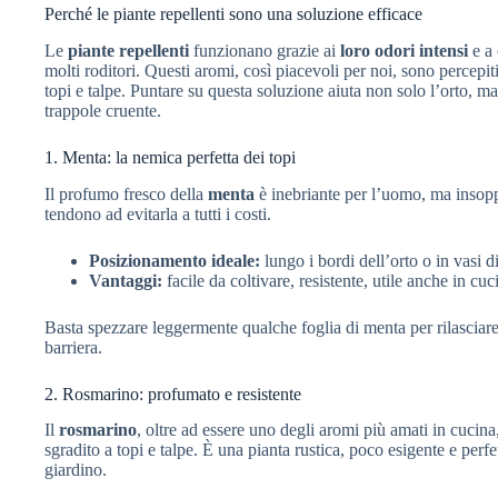
Perché le piante repellenti sono una soluzione efficace
Le
piante repellenti
funzionano grazie ai
loro odori intensi
e a 
molti roditori. Questi aromi, così piacevoli per noi, sono percepi
topi e talpe. Puntare su questa soluzione aiuta non solo l’orto, 
trappole cruente.
1. Menta: la nemica perfetta dei topi
Il profumo fresco della
menta
è inebriante per l’uomo, ma insoppor
tendono ad evitarla a tutti i costi.
Posizionamento ideale:
lungo i bordi dell’orto o in vasi dis
Vantaggi:
facile da coltivare, resistente, utile anche in cuc
Basta spezzare leggermente qualche foglia di menta per rilasciare
barriera.
2. Rosmarino: profumato e resistente
Il
rosmarino
, oltre ad essere uno degli aromi più amati in cuci
sgradito a topi e talpe. È una pianta rustica, poco esigente e perf
giardino.