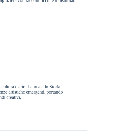
ngrazierà con raccolti ricchi e indisturbati.
 cultura e arte. Laureata in Storia
denze artistiche emergenti, portando
ndi creativi.