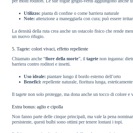
per molti roditori. Le sue foglie grigio-verdi aggiungono anche u
Utilizzo:
pianta di confine o come barriera naturale
Note:
attenzione a maneggiarla con cura; può essere irritant
La densità della ruta crea anche un ostacolo fisico che rende meno 
un nuovo rifugio.
5. Tagete: colori vivaci, effetto repellente
Chiamato anche “
fiore della morte
”, il
tagete
non inganna: dietr
barriera contro roditori e insetti.
Uso ideale:
piantare lungo il bordo esterno dell’orto
Benefici:
repellente naturale, fioritura lunga, esteticament
Il tagete non solo protegge, ma dona anche un tocco di colore e vi
Extra bonus: aglio e cipolla
Non fanno parte delle cinque principali, ma vale la pena nominar
persistente, questi bulbi sono ottimi per tenere lontani i topi.