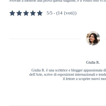
Provate a metterle alla prova questa stagione, e il vostro orto vi ri
5/5 - (14 {voti})
Giulia R.
Giulia R. è una scrittrice e blogger appassionata di
dell'Arte, scrive di esposizioni internazionali e ten
il lettore a scoprire nuovi mo