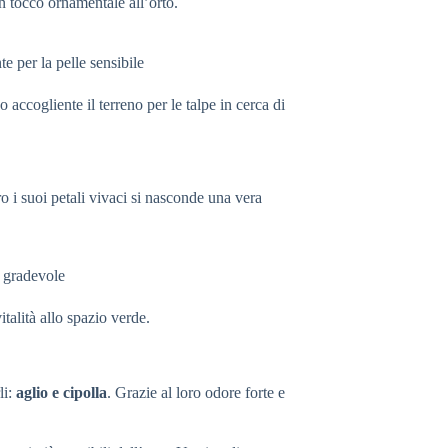
n tocco ornamentale all’orto.
e per la pelle sensibile
accogliente il terreno per le talpe in cerca di
o i suoi petali vivaci si nasconde una vera
e gradevole
talità allo spazio verde.
li:
aglio e cipolla
. Grazie al loro odore forte e