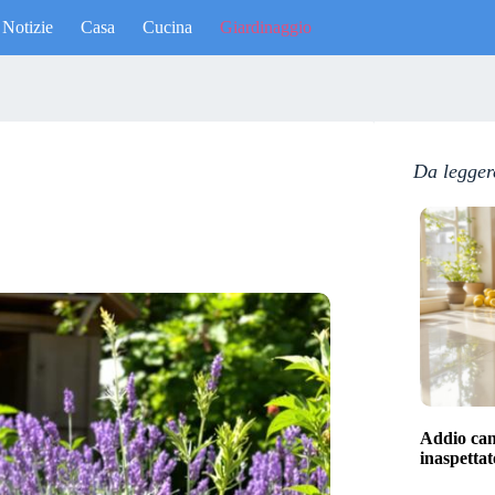
Notizie
Casa
Cucina
Giardinaggio
Da legger
Addio cand
inaspettat