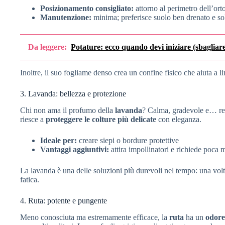
Posizionamento consigliato:
attorno al perimetro dell’ort
Manutenzione:
minima; preferisce suolo ben drenato e so
Da leggere:
Potature: ecco quando devi iniziare (sbagliare
Inoltre, il suo fogliame denso crea un confine fisico che aiuta a li
3. Lavanda: bellezza e protezione
Chi non ama il profumo della
lavanda
? Calma, gradevole e… rep
riesce a
proteggere le colture più delicate
con eleganza.
Ideale per:
creare siepi o bordure protettive
Vantaggi aggiuntivi:
attira impollinatori e richiede poca
La lavanda è una delle soluzioni più durevoli nel tempo: una volt
fatica.
4. Ruta: potente e pungente
Meno conosciuta ma estremamente efficace, la
ruta
ha un
odore