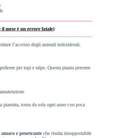
o
le
 il mese è un errore fatale)
mitare l’accesso degli animali indesiderati.
ellente per topi e talpe. Questa pianta perenne
 manutenzione
a piantata, torna da sola ogni anno con poca
 amaro e penetrante
che risulta insopportabile