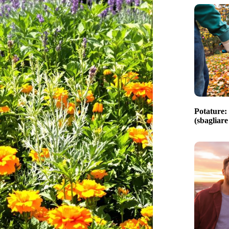
Potature: 
(sbagliare