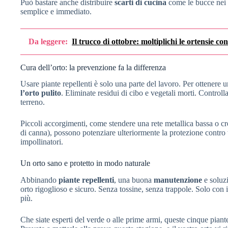
Può bastare anche distribuire
scarti di cucina
come le bucce nei p
semplice e immediato.
Da leggere:
Il trucco di ottobre: moltiplichi le ortensie co
Cura dell’orto: la prevenzione fa la differenza
Usare piante repellenti è solo una parte del lavoro. Per ottenere u
l’orto pulito
. Eliminate residui di cibo e vegetali morti. Control
terreno.
Piccoli accorgimenti, come stendere una rete metallica bassa o cre
di canna), possono potenziare ulteriormente la protezione contro to
impollinatori.
Un orto sano e protetto in modo naturale
Abbinando
piante repellenti
, una buona
manutenzione
e soluzi
orto rigoglioso e sicuro. Senza tossine, senza trappole. Solo con 
più.
Che siate esperti del verde o alle prime armi, queste cinque piante