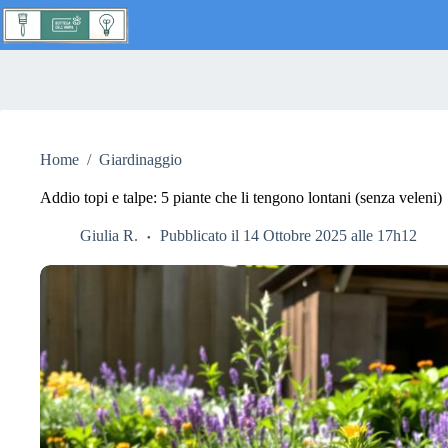
Salta
al
contenuto
Nessun
risultato
Home
/
Giardinaggio
Addio topi e talpe: 5 piante che li tengono lontani (senza veleni)
Giulia R.
Pubblicato il 14 Ottobre 2025 alle 17h12